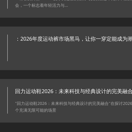
会，一个标志着年轻活力与...
：2026年度运动裤市场黑马，让你一穿定能成为
6
回力运动鞋2026：未来科技与经典设计的完美融
6
"回力运动鞋2026：未来科技与经典设计的完美融合"在探讨20
个充满无限可能的场景