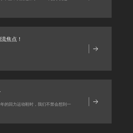
潮流焦点！
合
26年的回力运动鞋时，我们不禁会想到一