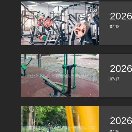
202
07-18
202
07-17
202
07-16