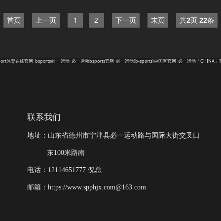
首页
上一页
1
2
下一页
末页
共
2
页
22
条
port体育在线官网
bsports必一·运动
必一运动bsports官网
必一运动(b-sports)中国区官网
必一运动「CHINA」
联系我们
地址：山东省德州市宁津县必一运动路与国际大街交叉口
东100米路南
电话：12114651777 倪总
邮箱：https://www.spphjx.com@163.com