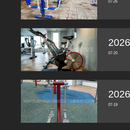
07-26
202
07-20
202
07-19