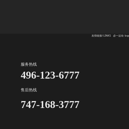
友情链接/ LINKS
必一运动
bs
服务热线
496-123-6777
售后热线
747-168-3777