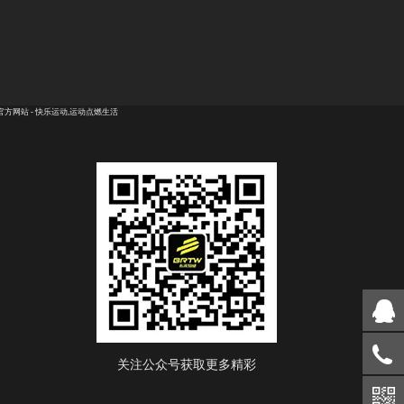
官方网站 - 快乐运动,运动点燃生活
关注公众号获取更多精彩