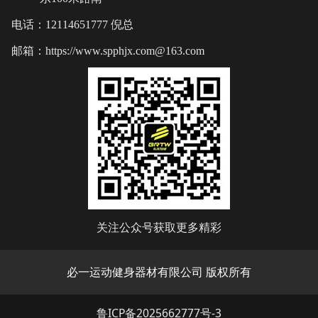
电话：12114651777 倪总
邮箱：https://www.spphjx.com@163.com
关注公众号获取更多精彩
必一运动健身器材有限公司 版权所有
鲁ICP备2025662777号-3