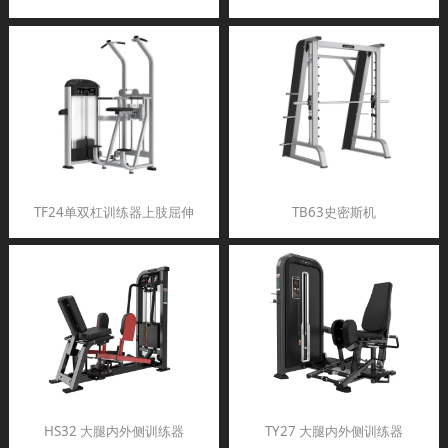
TF24单双杠训练器上肢屈伸
TB63史密斯机
HS32 大腿内外侧训练器
TY27 大腿内外侧训练器