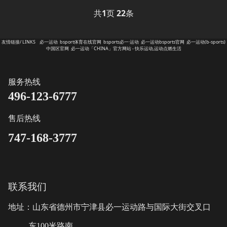
共
1
页
22
条
友情链接/ LINKS
必一运动
bsport体育在线官网
bsports必一·运动
必一运动bsports官网
必一运动(b-sports)
中国区官网
必一运动「CHINA」官方网站 - 快乐运动,运动点燃生活
服务热线
496-123-6777
售后热线
747-168-3777
联系我们
地址：山东省德州市宁津县必一运动路与国际大街交叉口
东100米路南